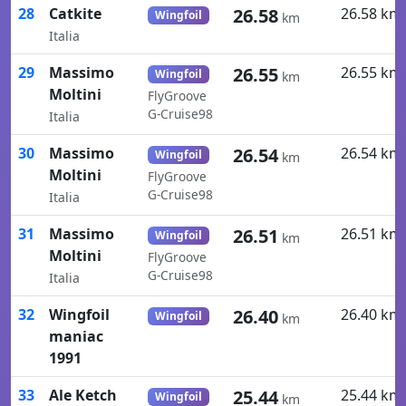
28
Catkite
26.58
26.58 km
Wingfoil
km
Italia
29
Massimo
26.55
26.55 km
Wingfoil
km
Moltini
FlyGroove
G-Cruise98
Italia
30
Massimo
26.54
26.54 km
Wingfoil
km
Moltini
FlyGroove
G-Cruise98
Italia
31
Massimo
26.51
26.51 km
Wingfoil
km
Moltini
FlyGroove
G-Cruise98
Italia
32
Wingfoil
26.40
26.40 km
Wingfoil
km
maniac
1991
33
Ale Ketch
25.44
25.44 km
Wingfoil
km