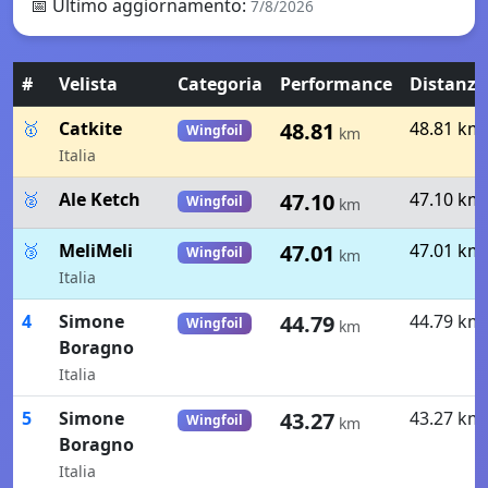
📅
Ultimo aggiornamento
:
7/8/2026
#
Velista
Categoria
Performance
Distanza
🥇
Catkite
48.81
48.81 km
Wingfoil
km
Italia
🥈
Ale Ketch
47.10
47.10 km
Wingfoil
km
🥉
MeliMeli
47.01
47.01 km
Wingfoil
km
Italia
4
Simone
44.79
44.79 km
Wingfoil
km
Boragno
Italia
5
Simone
43.27
43.27 km
Wingfoil
km
Boragno
Italia