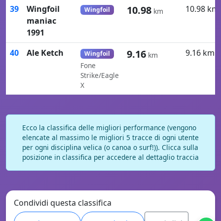
39
Wingfoil
10.98
10.98 km
Wingfoil
km
maniac
1991
40
Ale Ketch
9.16
9.16 km
Wingfoil
km
Fone
Strike/Eagle
X
Ecco la classifica delle migliori performance (vengono
elencate al massimo le migliori 5 tracce di ogni utente
per ogni disciplina velica (o canoa o surf!)). Clicca sulla
posizione in classifica per accedere al dettaglio traccia
Condividi questa classifica