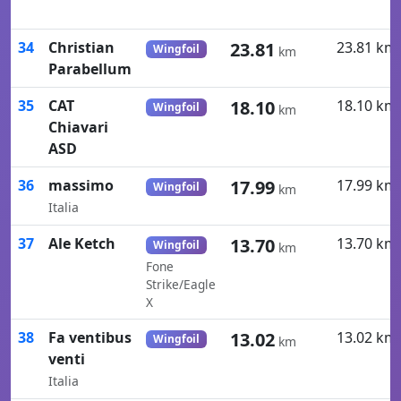
34
Christian
23.81
23.81 km
Wingfoil
km
Parabellum
35
CAT
18.10
18.10 km
Wingfoil
km
Chiavari
ASD
36
massimo
17.99
17.99 km
Wingfoil
km
Italia
37
Ale Ketch
13.70
13.70 km
Wingfoil
km
Fone
Strike/Eagle
X
38
Fa ventibus
13.02
13.02 km
Wingfoil
km
venti
Italia