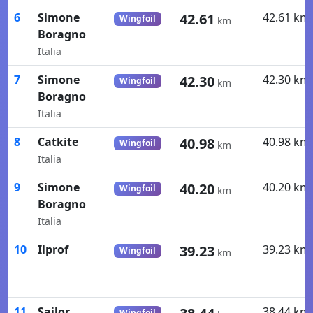
6
Simone
42.61
42.61 km
Wingfoil
km
Boragno
Italia
7
Simone
42.30
42.30 km
Wingfoil
km
Boragno
Italia
8
Catkite
40.98
40.98 km
Wingfoil
km
Italia
9
Simone
40.20
40.20 km
Wingfoil
km
Boragno
Italia
10
Ilprof
39.23
39.23 km
Wingfoil
km
11
Sailor
38.44 km
Wingfoil