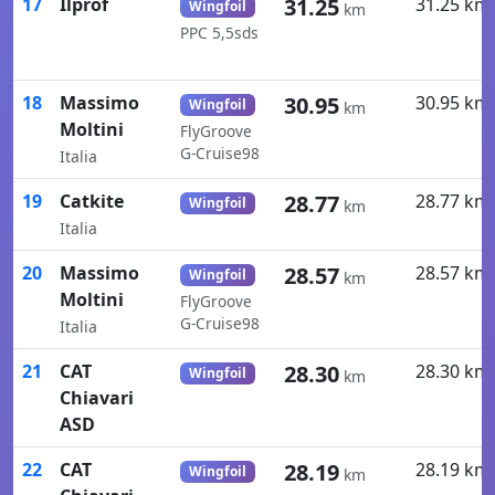
17
Ilprof
31.25
31.25 km
Wingfoil
km
PPC 5,5sds
18
Massimo
30.95
30.95 km
Wingfoil
km
Moltini
FlyGroove
G-Cruise98
Italia
19
Catkite
28.77
28.77 km
Wingfoil
km
Italia
20
Massimo
28.57
28.57 km
Wingfoil
km
Moltini
FlyGroove
G-Cruise98
Italia
21
CAT
28.30
28.30 km
Wingfoil
km
Chiavari
ASD
22
CAT
28.19
28.19 km
Wingfoil
km