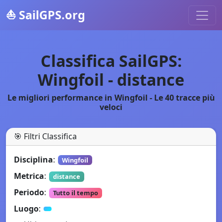
⛵
SailGPS.org
Classifica SailGPS:
Wingfoil - distance
Le migliori performance in Wingfoil - Le 40 tracce più
veloci
🎯
Filtri Classifica
Disciplina
:
Wingfoil
Metrica
:
distance
Periodo
:
Tutto il tempo
Luogo
: