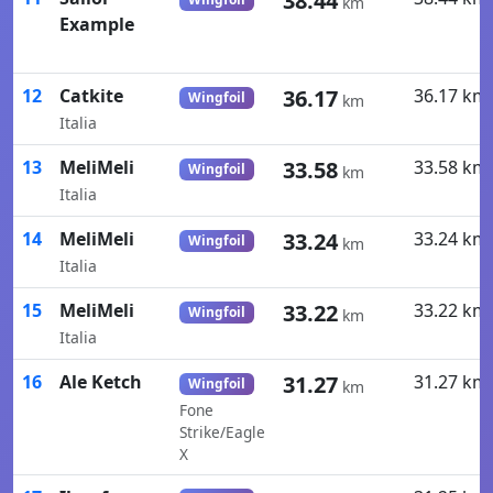
38.44
km
Example
12
Catkite
36.17
36.17 km
Wingfoil
km
Italia
13
MeliMeli
33.58
33.58 km
Wingfoil
km
Italia
14
MeliMeli
33.24
33.24 km
Wingfoil
km
Italia
15
MeliMeli
33.22
33.22 km
Wingfoil
km
Italia
16
Ale Ketch
31.27
31.27 km
Wingfoil
km
Fone
Strike/Eagle
X