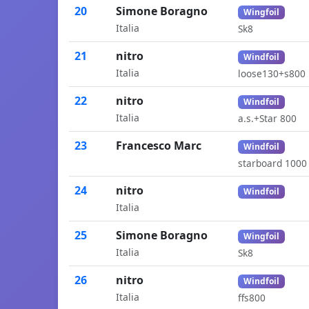
20
Simone Boragno
Wingfoil
Italia
Sk8
21
nitro
Windfoil
Italia
loose130+s800
22
nitro
Windfoil
Italia
a.s.+Star 800
23
Francesco Marc
Windfoil
starboard 1000
24
nitro
Windfoil
Italia
25
Simone Boragno
Wingfoil
Italia
Sk8
26
nitro
Windfoil
Italia
ffs800