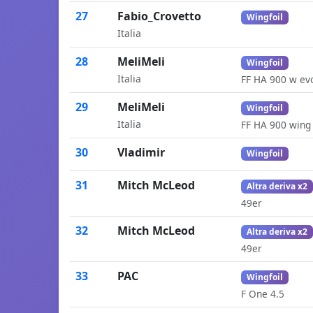
27
Fabio_Crovetto
Wingfoil
Italia
28
MeliMeli
Wingfoil
Italia
FF HA 900 w ev
29
MeliMeli
Wingfoil
Italia
FF HA 900 wing
30
Vladimir
Wingfoil
31
Mitch McLeod
Altra deriva x2
49er
32
Mitch McLeod
Altra deriva x2
49er
33
PAC
Wingfoil
F One 4.5