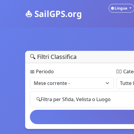
🌐
Lingua
⛵
SailGPS.org
🔍
Filtri Classifica
📅
Periodo
🏄‍♂️
Cate
🔍
Filtra per Sfida, Velista o Luogo