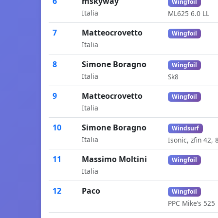
6
mskyway
Wingfoil
Italia
ML625 6.0 LL
7
Matteocrovetto
Wingfoil
Italia
8
Simone Boragno
Wingfoil
Italia
Sk8
9
Matteocrovetto
Wingfoil
Italia
10
Simone Boragno
Windsurf
Italia
Isonic, zfin 42, 
11
Massimo Moltini
Wingfoil
Italia
12
Paco
Wingfoil
PPC Mike’s 525