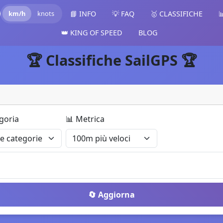
km/h
knots
📘 INFO
💡 FAQ
🥇 CLASSIFICHE

👑 KING OF SPEED
BLOG
🏆
Classifiche SailGPS
🏆
goria
📊
Metrica
🔄
Aggiorna