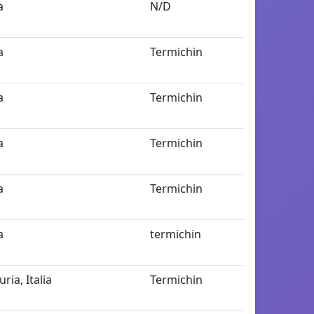
a
N/D
a
Termichin
a
Termichin
a
Termichin
a
Termichin
a
termichin
uria, Italia
Termichin