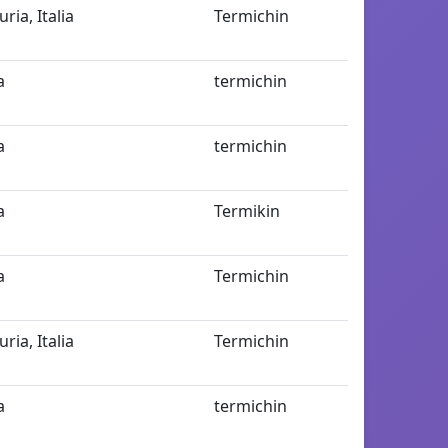
uria, Italia
Termichin
a
termichin
a
termichin
a
Termikin
a
Termichin
uria, Italia
Termichin
a
termichin