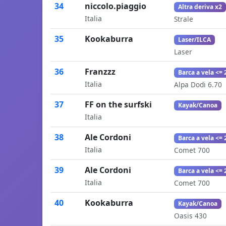
34
niccolo.piaggio
Altra deriva x2
Italia
Strale
35
Kookaburra
Laser/ILCA
Laser
36
Franzzz
Barca a vela <= 
Italia
Alpa Dodi 6.70
37
FF on the surfski
Kayak/Canoa
Italia
38
Ale Cordoni
Barca a vela <= 
Italia
Comet 700
39
Ale Cordoni
Barca a vela <= 
Italia
Comet 700
40
Kookaburra
Kayak/Canoa
Oasis 430