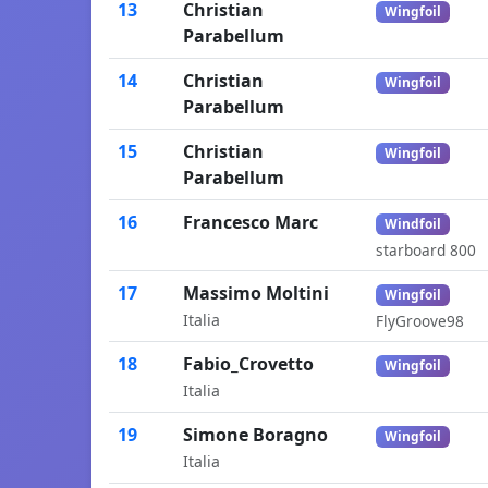
13
Christian
Wingfoil
Parabellum
14
Christian
Wingfoil
Parabellum
15
Christian
Wingfoil
Parabellum
16
Francesco Marc
Windfoil
starboard 800
17
Massimo Moltini
Wingfoil
Italia
FlyGroove98
18
Fabio_Crovetto
Wingfoil
Italia
19
Simone Boragno
Wingfoil
Italia