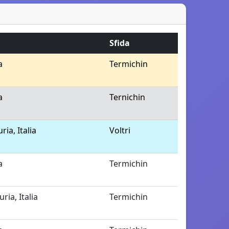
Sfida
a
Termichin
a
Ternichin
ria, Italia
Voltri
a
Termichin
uria, Italia
Termichin