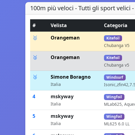
100m più veloci - Tutti gli sport velici
#
Velista
Categoria
🥇
Orangeman
Kitefoil
Chubanga V5
🥈
Orangeman
Kitefoil
Chubanga v5
🥉
Simone Boragno
Windsurf
Italia
Isonic,zfin42,7.
4
mskyway
Wingfoil
Italia
MLab625, Aque
5
mskyway
Wingfoil
Italia
ML625 6.0 LL