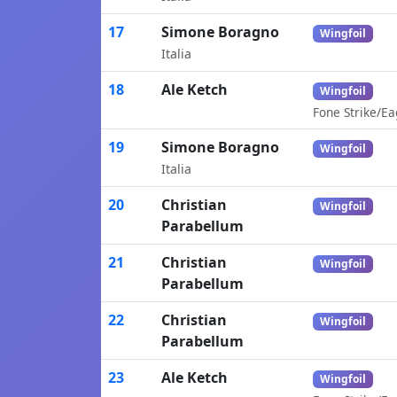
17
Simone Boragno
Wingfoil
Italia
18
Ale Ketch
Wingfoil
Fone Strike/Ea
19
Simone Boragno
Wingfoil
Italia
20
Christian
Wingfoil
Parabellum
21
Christian
Wingfoil
Parabellum
22
Christian
Wingfoil
Parabellum
23
Ale Ketch
Wingfoil