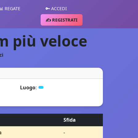
📊 REGATE
🔑 ACCEDI
✍️ REGISTRATI
Km più veloce
ci
Luogo
:
Sfida
a
-