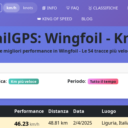
km/h
knots
📘 INFO
💡 FAQ
🥇 CLASSIFICHE
👑 KING OF SPEED
BLOG
ailGPS: Wingfoil - 
e migliori performance in Wingfoil - Le 54 tracce più velo
ica
:
Periodo
:
Km più veloce
Tutto il tempo
Performance
Distanza
Data
Luogo
46.23
48.81 km
2/4/2025
Liguria, Itali
km/h