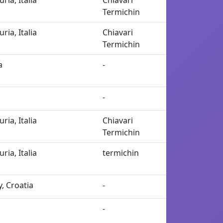
uria, Italia
Chiavari
Termichin
uria, Italia
Chiavari
Termichin
a
-
-
uria, Italia
Chiavari
Termichin
uria, Italia
termichin
y, Croatia
-
-