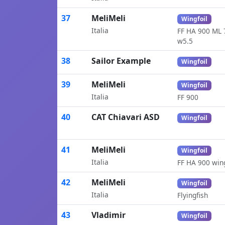
37
MeliMeli
Wingfoil
Italia
FF HA 900 ML 
w5.5
38
Sailor Example
Wingfoil
39
MeliMeli
Wingfoil
Italia
FF 900
40
CAT Chiavari ASD
Wingfoil
41
MeliMeli
Wingfoil
Italia
FF HA 900 win
42
MeliMeli
Wingfoil
Italia
Flyingfish
43
Vladimir
Wingfoil