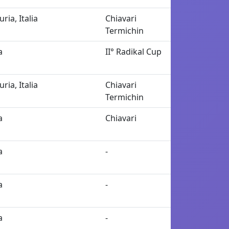
uria, Italia
Chiavari
Termichin
a
II° Radikal Cup
uria, Italia
Chiavari
Termichin
a
Chiavari
a
-
a
-
a
-