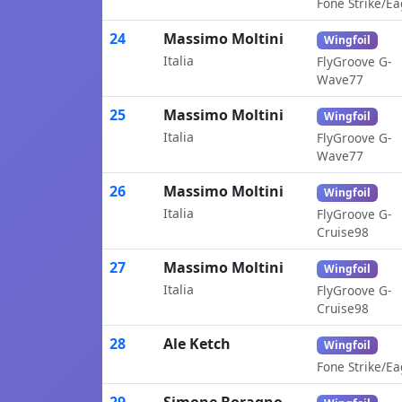
Fone Strike/Ea
24
Massimo Moltini
Wingfoil
Italia
FlyGroove G-
Wave77
25
Massimo Moltini
Wingfoil
Italia
FlyGroove G-
Wave77
26
Massimo Moltini
Wingfoil
Italia
FlyGroove G-
Cruise98
27
Massimo Moltini
Wingfoil
Italia
FlyGroove G-
Cruise98
28
Ale Ketch
Wingfoil
Fone Strike/Ea