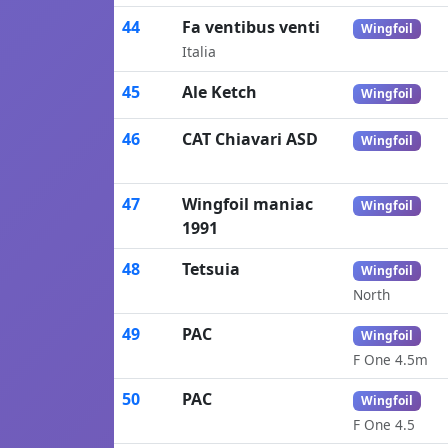
44
Fa ventibus venti
Wingfoil
Italia
45
Ale Ketch
Wingfoil
46
CAT Chiavari ASD
Wingfoil
47
Wingfoil maniac
Wingfoil
1991
48
Tetsuia
Wingfoil
North
49
PAC
Wingfoil
F One 4.5m
50
PAC
Wingfoil
F One 4.5