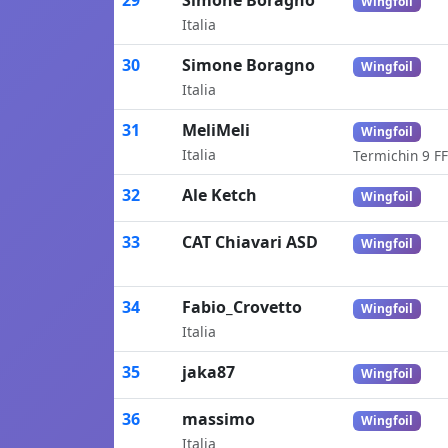
29
Simone Boragno
Wingfoil
Italia
30
Simone Boragno
Wingfoil
Italia
31
MeliMeli
Wingfoil
Italia
Termichin 9 F
32
Ale Ketch
Wingfoil
33
CAT Chiavari ASD
Wingfoil
34
Fabio_Crovetto
Wingfoil
Italia
35
jaka87
Wingfoil
36
massimo
Wingfoil
Italia