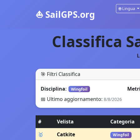
🌐
Lingua
⛵
SailGPS.org
Classifica S
L
🎯
Filtri Classifica
Disciplina
:
Metr
Wingfoil
📅
Ultimo aggiornamento
:
8/8/2026
#
Velista
Categoria
🥇
Catkite
Wingfoil