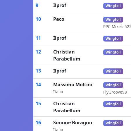
9
Ilprof
Wingfoil
10
Paco
Wingfoil
PPC Mike’s 52
11
Ilprof
Wingfoil
12
Christian
Wingfoil
Parabellum
13
Ilprof
Wingfoil
14
Massimo Moltini
Wingfoil
Italia
FlyGroove98
15
Christian
Wingfoil
Parabellum
16
Simone Boragno
Wingfoil
Italia