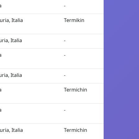
a
-
uria, Italia
Termikin
ria, Italia
-
a
-
ria, Italia
-
a
Termichin
a
-
uria, Italia
Termichin