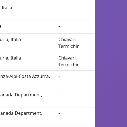
 Italia
-
a
-
uria, Italia
Chiavari
Termichin
uria, Italia
Chiavari
Termichin
nza-Alpi-Costa Azzurra,
-
ranada Department,
-
ranada Department,
-