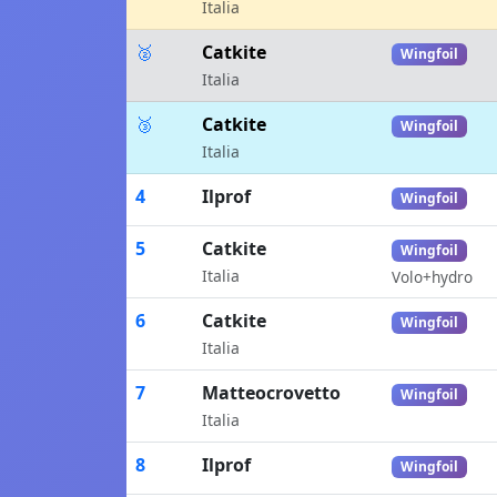
Italia
🥈
Catkite
Wingfoil
Italia
🥉
Catkite
Wingfoil
Italia
4
Ilprof
Wingfoil
5
Catkite
Wingfoil
Italia
Volo+hydro
6
Catkite
Wingfoil
Italia
7
Matteocrovetto
Wingfoil
Italia
8
Ilprof
Wingfoil