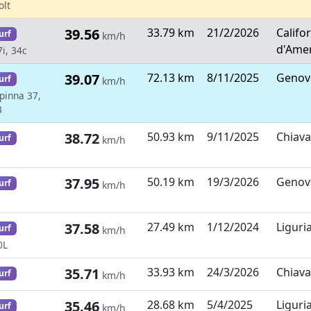
olt
39.56
33.79 km
21/2/2026
Califor
urf
km/h
d'Amer
7i, 34c
39.07
72.13 km
8/11/2025
Genova,
urf
km/h
 pinna 37,
3
38.72
50.93 km
9/11/2025
Chiavar
urf
km/h
37.95
50.19 km
19/3/2026
Genova,
urf
km/h
37.58
27.49 km
1/12/2024
Liguria
urf
km/h
0L
35.71
33.93 km
24/3/2026
Chiavar
urf
km/h
35.46
28.68 km
5/4/2025
Liguria
urf
km/h