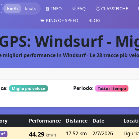
km/h
knots
📘 INFO
💡 FAQ
🥇 CLASSIFICHE
👑 KING OF SPEED
BLOG
lGPS: Windsurf - Mi
e migliori performance in Windsurf - Le 28 tracce più velo
ica
:
Periodo
:
Miglio più veloce
Tutto il tempo
ory
Performance
Distance
Date
Locat
44.29
17.52 km
2/7/2026
Liguria
urf
km/h