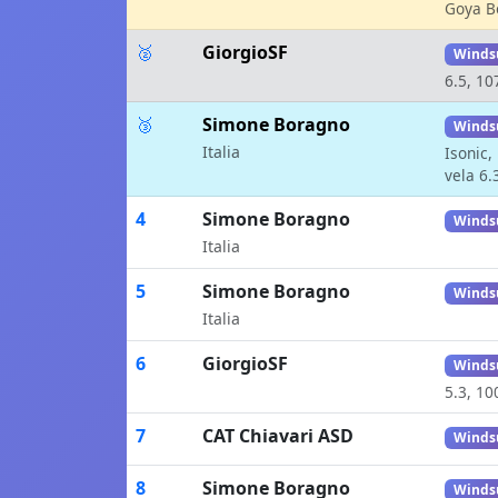
Goya B
🥈
GiorgioSF
Winds
6.5, 10
🥉
Simone Boragno
Winds
Italia
Isonic,
vela 6.
4
Simone Boragno
Winds
Italia
5
Simone Boragno
Winds
Italia
6
GiorgioSF
Winds
5.3, 10
7
CAT Chiavari ASD
Winds
8
Simone Boragno
Winds