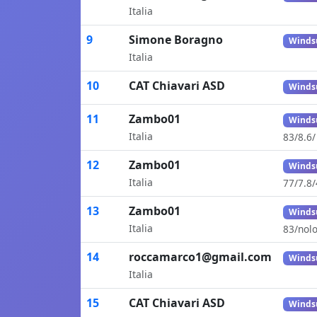
Italia
9
Simone Boragno
Winds
Italia
10
CAT Chiavari ASD
Winds
11
Zambo01
Winds
Italia
83/8.6
12
Zambo01
Winds
Italia
77/7.8
13
Zambo01
Winds
Italia
83/nolo
14
roccamarco1@gmail.com
Winds
Italia
15
CAT Chiavari ASD
Winds