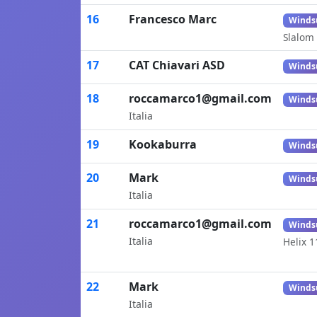
16
Francesco Marc
Winds
Slalom
17
CAT Chiavari ASD
Winds
18
roccamarco1@gmail.com
Winds
Italia
19
Kookaburra
Winds
20
Mark
Winds
Italia
21
roccamarco1@gmail.com
Winds
Italia
Helix 1
22
Mark
Winds
Italia