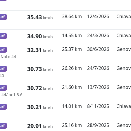
35.43
38.64 km
12/4/2026
Chiavar
urf
km/h
34.90
14.55 km
24/3/2026
Chiavar
urf
km/h
32.31
25.37 km
30/6/2026
Genova,
urf
km/h
/ NoLo 44
30.73
26.26 km
24/7/2026
Genova,
urf
km/h
/40
30.72
21.60 km
13/7/2026
Genova,
urf
km/h
 44/ ac1 8.6
30.21
14.01 km
8/11/2025
Chiavar
urf
km/h
29.91
25.16 km
28/9/2025
Genova,
urf
km/h