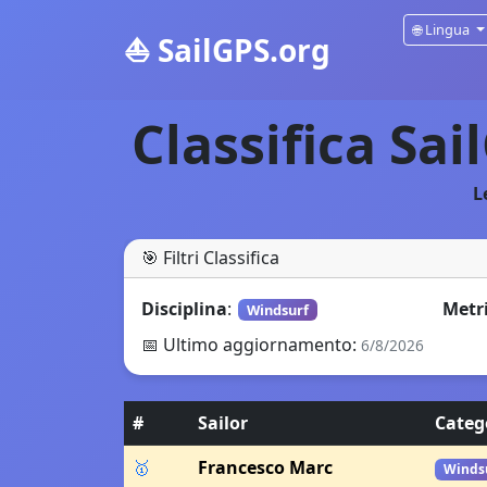
🌐
Lingua
⛵
SailGPS.org
Classifica Sai
L
🎯
Filtri Classifica
Disciplina
:
Metr
Windsurf
📅
Ultimo aggiornamento
:
6/8/2026
#
Sailor
Categ
🥇
Francesco Marc
Winds