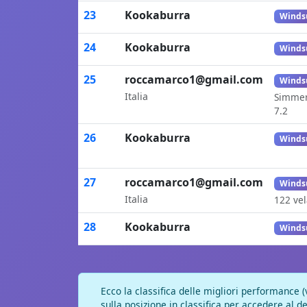
23
Kookaburra
Winds
24
Kookaburra
Winds
25
roccamarco1@gmail.com
Winds
Italia
Simmer
7.2
26
Kookaburra
Winds
27
roccamarco1@gmail.com
Winds
Italia
122 vel
28
Kookaburra
Winds
Ecco la classifica delle migliori performance (
sulla posizione in classifica per accedere al de