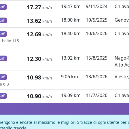
17.27
19.47 km
9/11/2024
Chiavar
urf
km/h
13.62
18.00 km
10/5/2025
Genova,
urf
km/h
12.69
18.40 km
10/6/2026
Chiavar
urf
km/h
 helix 115
12.30
13.02 km
15/8/2025
Nago-T
urf
km/h
Alto Ad
10.98
9.06 km
13/6/2026
Vieste,
urf
km/h
a 6.3
10.90
19.09 km
11/7/2026
Chiavar
urf
km/h
vengono elencate al massimo le migliori 5 tracce di ogni utente per og
ttaglio traccia