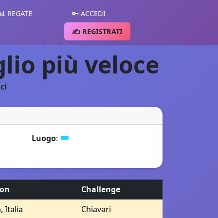
📊 REGATE
🔑 ACCEDI
✍️ REGISTRATI
glio più veloce
ci
Luogo
:
ion
Challenge
, Italia
Chiavari