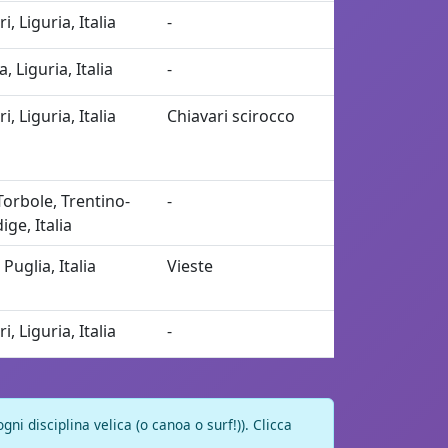
i, Liguria, Italia
-
 Liguria, Italia
-
i, Liguria, Italia
Chiavari scirocco
orbole, Trentino-
-
ige, Italia
 Puglia, Italia
Vieste
i, Liguria, Italia
-
ni disciplina velica (o canoa o surf!)). Clicca