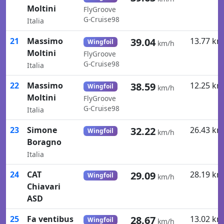
Moltini
FlyGroove
G-Cruise98
Italia
21
Massimo
39.04
13.77 km
Wingfoil
km/h
Moltini
FlyGroove
G-Cruise98
Italia
22
Massimo
38.59
12.25 km
Wingfoil
km/h
Moltini
FlyGroove
G-Cruise98
Italia
23
Simone
32.22
26.43 km
Wingfoil
km/h
Boragno
Italia
24
CAT
29.09
28.19 km
Wingfoil
km/h
Chiavari
ASD
25
Fa ventibus
28.67
13.02 km
Wingfoil
km/h