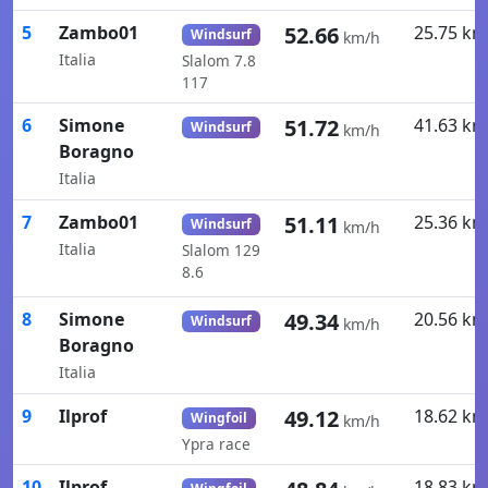
5
Zambo01
52.66
25.75 km
Windsurf
km/h
Italia
Slalom 7.8
117
6
Simone
51.72
41.63 km
Windsurf
km/h
Boragno
Italia
7
Zambo01
51.11
25.36 km
Windsurf
km/h
Italia
Slalom 129
8.6
8
Simone
49.34
20.56 km
Windsurf
km/h
Boragno
Italia
9
Ilprof
49.12
18.62 km
Wingfoil
km/h
Ypra race
10
Ilprof
18.83 km