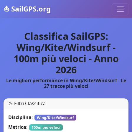
⛵
SailGPS.org
Classifica SailGPS:
Wing/Kite/Windsurf -
100m più veloci - Anno
2026
Le migliori performance in Wing/Kite/Windsurf - Le
27 tracce più veloci
🎯
Filtri Classifica
Disciplina
:
Wing/Kite/Windsurf
Metrica
:
100m più veloci