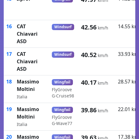
km/h
16
CAT
42.56
14.55 km
Windsurf
km/h
Chiavari
ASD
17
CAT
40.52
33.93 km
Windsurf
km/h
Chiavari
ASD
18
Massimo
40.17
28.57 km
Wingfoil
km/h
Moltini
FlyGroove
G-Cruise98
Italia
19
Massimo
39.86
22.01 km
Wingfoil
km/h
Moltini
FlyGroove
G-Wave77
Italia
20
Massimo
39.63
17.38 km
Wingfoil
km/h