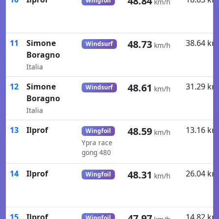
48.84
Wingfoil
km/h
11
Simone
48.73
38.64 km
Windsurf
km/h
Boragno
Italia
12
Simone
48.61
31.29 km
Windsurf
km/h
Boragno
Italia
13
Ilprof
48.59
13.16 km
Wingfoil
km/h
Ypra race
gong 480
14
Ilprof
48.31
26.04 km
Wingfoil
km/h
15
Ilprof
47.97
14.82 km
Wingfoil