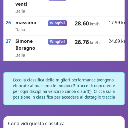
venti
Italia
26
massimo
28.60
17.99 km
Wingfoil
km/h
Italia
27
Simone
26.76
24.69 km
Wingfoil
km/h
Boragno
Italia
Ecco la classifica delle migliori performance (vengono
elencate al massimo le migliori 5 tracce di ogni utente
per ogni disciplina velica (o canoa o surf!)). Clicca sulla
posizione in classifica per accedere al dettaglio traccia
Condividi questa classifica