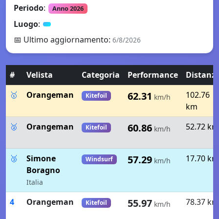
Periodo
:
Anno 2026
Luogo
:
📅
Ultimo aggiornamento
:
6/8/2026
#
Velista
Categoria
Performance
Distanz
🥇
Orangeman
62.31
102.76
Kitefoil
km/h
km
🥈
Orangeman
60.86
52.72 km
Kitefoil
km/h
🥉
Simone
57.29
17.70 km
Windsurf
km/h
Boragno
Italia
4
Orangeman
55.97
78.37 km
Kitefoil
km/h