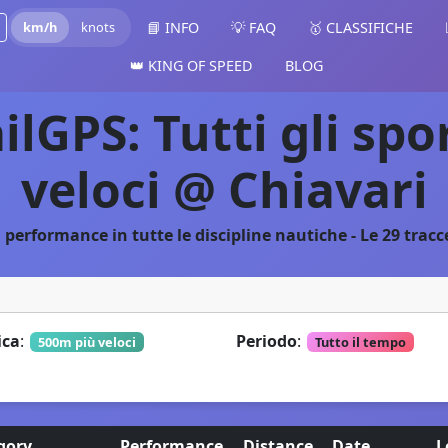
km/h
knots
📘 INFO
💡 FAQ
🥇 CLASSIFICHE
👑 KING OF SPEED
BLOG
ailGPS: Tutti gli spo
veloci @ Chiavari
 performance in tutte le discipline nautiche - Le 29 tracc
ica
:
Periodo
:
500m più veloci
Tutto il tempo
gory
Performance
Distance
Date
L