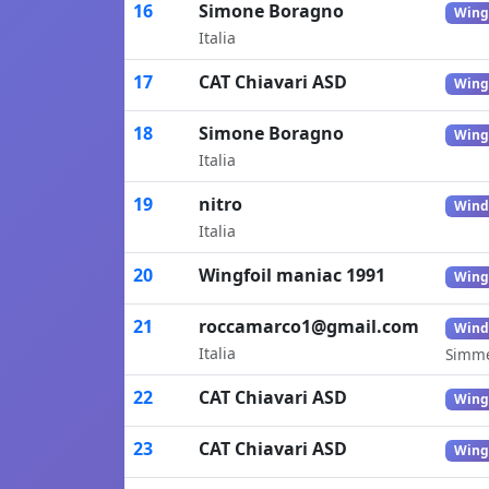
16
Simone Boragno
Wing
Italia
17
CAT Chiavari ASD
Wing
18
Simone Boragno
Wing
Italia
19
nitro
Wind
Italia
20
Wingfoil maniac 1991
Wing
21
roccamarco1@gmail.com
Wind
Italia
Simme
22
CAT Chiavari ASD
Wing
23
CAT Chiavari ASD
Wing