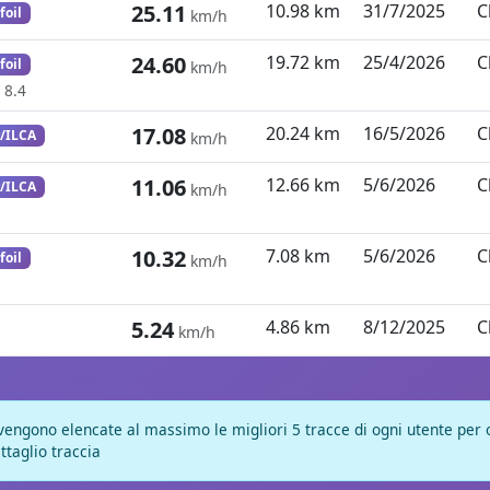
25.11
10.98 km
31/7/2025
C
foil
km/h
24.60
19.72 km
25/4/2026
C
foil
km/h
 8.4
17.08
20.24 km
16/5/2026
C
r/ILCA
km/h
11.06
12.66 km
5/6/2026
C
r/ILCA
km/h
10.32
7.08 km
5/6/2026
C
foil
km/h
5.24
4.86 km
8/12/2025
C
km/h
vengono elencate al massimo le migliori 5 tracce di ogni utente per og
ttaglio traccia