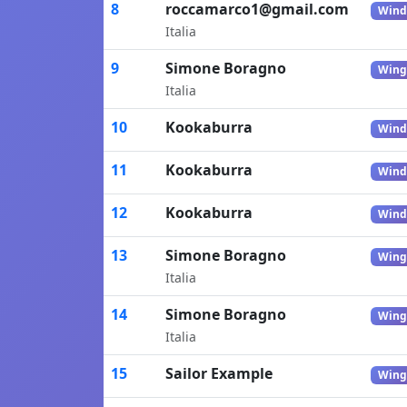
8
roccamarco1@gmail.com
Wind
Italia
9
Simone Boragno
Wing
Italia
10
Kookaburra
Wind
11
Kookaburra
Wind
12
Kookaburra
Wind
13
Simone Boragno
Wing
Italia
14
Simone Boragno
Wing
Italia
15
Sailor Example
Wing