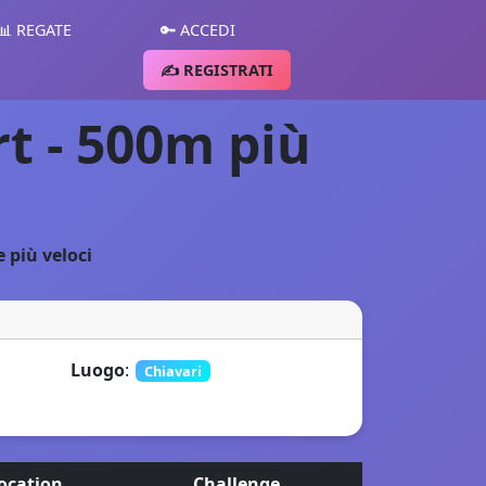
📊 REGATE
🔑 ACCEDI
✍️ REGISTRATI
rt - 500m più
e più veloci
Luogo
:
Chiavari
ocation
Challenge