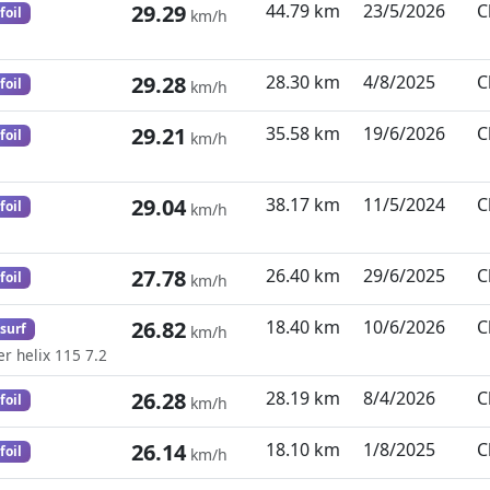
29.29
44.79 km
23/5/2026
C
foil
km/h
29.28
28.30 km
4/8/2025
C
foil
km/h
29.21
35.58 km
19/6/2026
C
foil
km/h
29.04
38.17 km
11/5/2024
C
foil
km/h
27.78
26.40 km
29/6/2025
C
foil
km/h
26.82
18.40 km
10/6/2026
C
surf
km/h
r helix 115 7.2
26.28
28.19 km
8/4/2026
C
foil
km/h
26.14
18.10 km
1/8/2025
C
foil
km/h