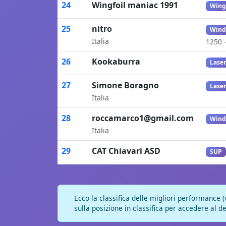
24
Wingfoil maniac 1991
Wing
25
nitro
Wind
Italia
1250 -
26
Kookaburra
Lase
27
Simone Boragno
Lase
Italia
28
roccamarco1@gmail.com
Wind
Italia
29
CAT Chiavari ASD
SUP
Ecco la classifica delle migliori performance (
sulla posizione in classifica per accedere al de