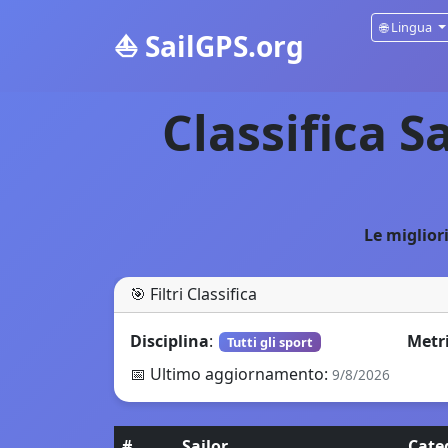
🌐
Lingua
⛵
SailGPS.org
Classifica S
Le migliori
🎯
Filtri Classifica
Disciplina
:
Metr
Tutti gli sport
📅
Ultimo aggiornamento
:
9/8/2026
#
Sailor
Cate