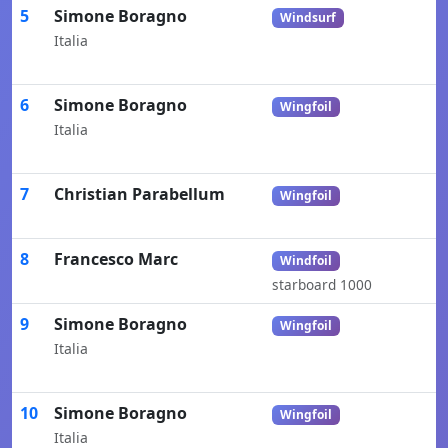
5
Simone Boragno
Windsurf
Italia
6
Simone Boragno
Wingfoil
Italia
7
Christian Parabellum
Wingfoil
8
Francesco Marc
Windfoil
starboard 1000
9
Simone Boragno
Wingfoil
Italia
10
Simone Boragno
Wingfoil
Italia