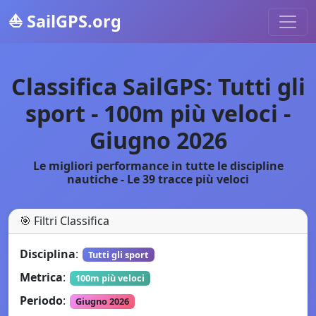
⛵
SailGPS.org
Classifica SailGPS: Tutti gli
sport - 100m più veloci -
Giugno 2026
Le migliori performance in tutte le discipline
nautiche - Le 39 tracce più veloci
🎯
Filtri Classifica
Disciplina
:
Tutti gli sport
Metrica
:
100m più veloci
Periodo
:
Giugno 2026