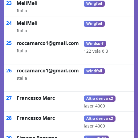
23
MeliMeli
Wingfoil
Italia
24
MeliMeli
Wingfoil
Italia
25
roccamarco1@gmail.com
Windsurf
Italia
122 vela 6.3
26
roccamarco1@gmail.com
Windfoil
Italia
27
Francesco Marc
Altra deriva x2
laser 4000
28
Francesco Marc
Altra deriva x2
laser 4000