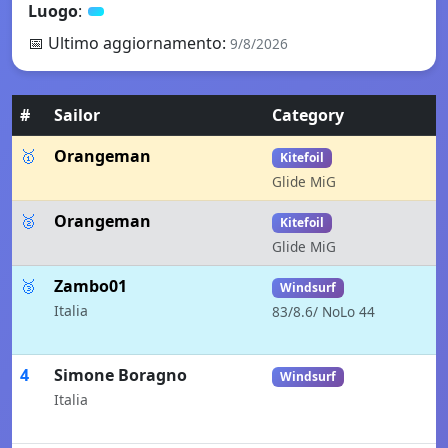
Luogo
:
📅
Ultimo aggiornamento
:
9/8/2026
#
Sailor
Category
🥇
Orangeman
Kitefoil
Glide MiG
🥈
Orangeman
Kitefoil
Glide MiG
🥉
Zambo01
Windsurf
Italia
83/8.6/ NoLo 44
4
Simone Boragno
Windsurf
Italia