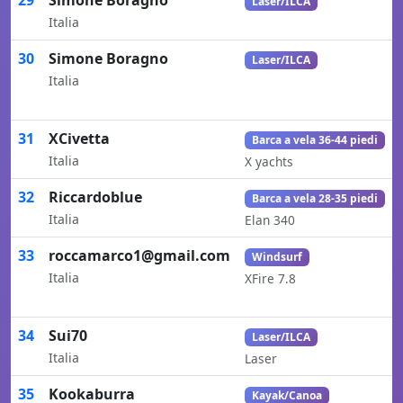
29
Simone Boragno
Laser/ILCA
Italia
30
Simone Boragno
Laser/ILCA
Italia
31
XCivetta
Barca a vela 36-44 piedi
Italia
X yachts
32
Riccardoblue
Barca a vela 28-35 piedi
Italia
Elan 340
33
roccamarco1@gmail.com
Windsurf
Italia
XFire 7.8
34
Sui70
Laser/ILCA
Italia
Laser
35
Kookaburra
Kayak/Canoa