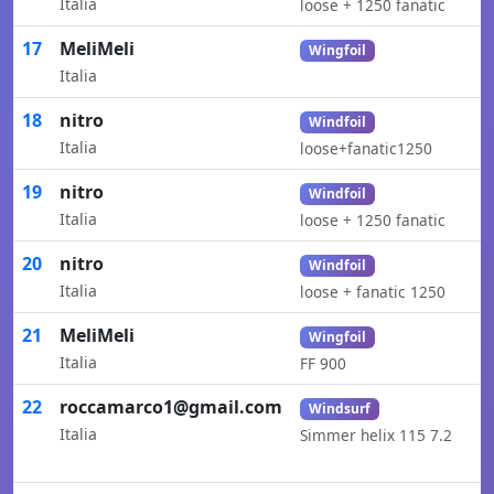
Italia
loose + 1250 fanatic
17
MeliMeli
Wingfoil
Italia
18
nitro
Windfoil
Italia
loose+fanatic1250
19
nitro
Windfoil
Italia
loose + 1250 fanatic
20
nitro
Windfoil
Italia
loose + fanatic 1250
21
MeliMeli
Wingfoil
Italia
FF 900
22
roccamarco1@gmail.com
Windsurf
Italia
Simmer helix 115 7.2