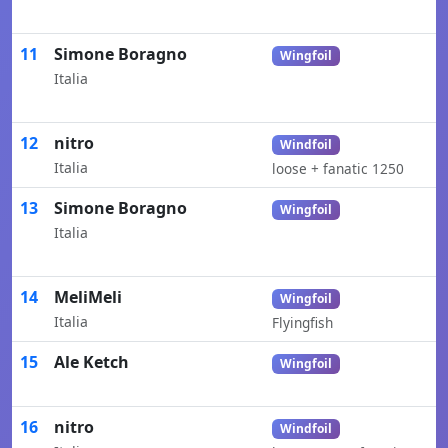
11
Simone Boragno
Wingfoil
Italia
12
nitro
Windfoil
Italia
loose + fanatic 1250
13
Simone Boragno
Wingfoil
Italia
14
MeliMeli
Wingfoil
Italia
Flyingfish
15
Ale Ketch
Wingfoil
16
nitro
Windfoil