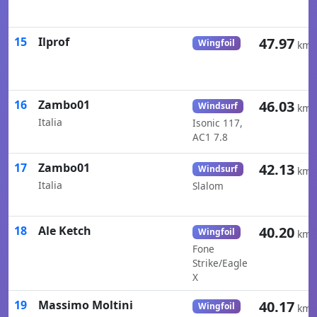
15
Ilprof
47.97
Wingfoil
km/
16
Zambo01
46.03
Windsurf
km/
Italia
Isonic 117,
AC1 7.8
17
Zambo01
42.13
Windsurf
km/
Italia
Slalom
18
Ale Ketch
40.20
Wingfoil
km/
Fone
Strike/Eagle
X
19
Massimo Moltini
40.17
Wingfoil
km/