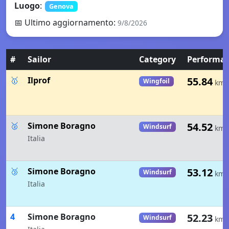
Luogo
:
Genova
📅
Ultimo aggiornamento
:
9/8/2026
#
Sailor
Category
Performa
🥇
Ilprof
55.84
Wingfoil
km/
🥈
Simone Boragno
54.52
Windsurf
km/
Italia
🥉
Simone Boragno
53.12
Windsurf
km/
Italia
4
Simone Boragno
52.23
Windsurf
km/