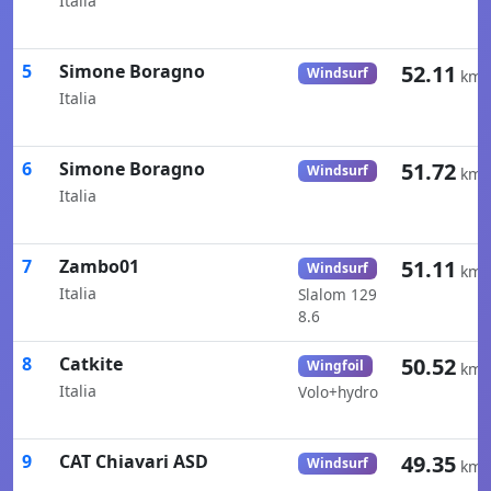
Italia
5
Simone Boragno
52.11
Windsurf
km/
Italia
6
Simone Boragno
51.72
Windsurf
km/
Italia
7
Zambo01
51.11
Windsurf
km/
Italia
Slalom 129
8.6
8
Catkite
50.52
Wingfoil
km/
Italia
Volo+hydro
9
CAT Chiavari ASD
49.35
Windsurf
km/