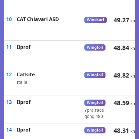
10
CAT Chiavari ASD
49.27
Windsurf
km/
11
Ilprof
48.84
Wingfoil
km/
12
Catkite
48.82
Wingfoil
km/
Italia
13
Ilprof
48.59
Wingfoil
km/
Ypra race
gong 480
14
Ilprof
48.31
Wingfoil
km/