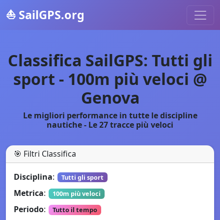
⛵
SailGPS.org
Classifica SailGPS: Tutti gli
sport - 100m più veloci @
Genova
Le migliori performance in tutte le discipline
nautiche - Le 27 tracce più veloci
🎯
Filtri Classifica
Disciplina
:
Tutti gli sport
Metrica
:
100m più veloci
Periodo
:
Tutto il tempo