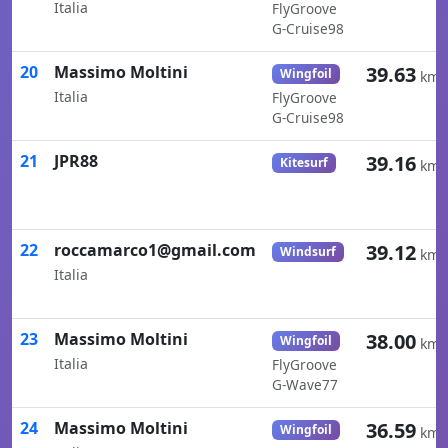
Italia
FlyGroove
G-Cruise98
20
Massimo Moltini
39.63
Wingfoil
km/
Italia
FlyGroove
G-Cruise98
21
JPR88
39.16
Kitesurf
km/
22
roccamarco1@gmail.com
39.12
Windsurf
km/
Italia
23
Massimo Moltini
38.00
Wingfoil
km/
Italia
FlyGroove
G-Wave77
24
Massimo Moltini
36.59
Wingfoil
km/