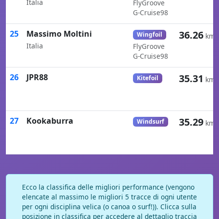
Italia
FlyGroove
G-Cruise98
25
Massimo Moltini
36.26
Wingfoil
km/
Italia
FlyGroove
G-Cruise98
26
JPR88
35.31
Kitefoil
km/
27
Kookaburra
35.29
Windsurf
km/
Ecco la classifica delle migliori performance (vengono
elencate al massimo le migliori 5 tracce di ogni utente
per ogni disciplina velica (o canoa o surf!)). Clicca sulla
posizione in classifica per accedere al dettaglio traccia